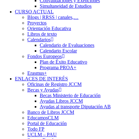
Convalidaciones y Exenciones
Simultaneidad de Estudios
CURSO ACTUAL
Blogs | RRSS | canales,…
Proyectos
Orientación Educativa
Libros de texto
Calendarios
Calendario de Evaluaciones
Calendario Escolar
Fondos Europeos
Plan de Éxito Educativo
Programa PROA+
Erasmus+
ENLACES DE INTERÉS
Oficinas de Registro JCCM
Becas y Ayudas
Becas Ministerio de Educación
Ayudas Libros JCCM
Ayudas al transporte Diputación AB
Banco de Libros JCCM
EducamosCLM
Portal de Educación
Todo FP
UCLM – PAU