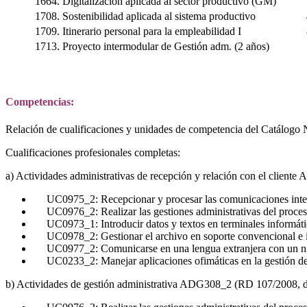
1664. Digitalización aplicada al sector productivo (GM)
1708. Sostenibilidad aplicada al sistema productivo
1709. Itinerario personal para la empleabilidad I
1713. Proyecto intermodular de Gestión adm. (2 años)
Competencias:
Relación de cualificaciones y unidades de competencia del Catálogo Na
Cualificaciones profesionales completas:
a) Actividades administrativas de recepción y relación con el clien
UC0975_2: Recepcionar y procesar las comunicaciones inter
UC0976_2: Realizar las gestiones administrativas del proces
UC0973_1: Introducir datos y textos en terminales informático
UC0978_2: Gestionar el archivo en soporte convencional e i
UC0977_2: Comunicarse en una lengua extranjera con un nivel d
UC0233_2: Manejar aplicaciones ofimáticas en la gestión de 
b) Actividades de gestión administrativa ADG308_2 (RD 107/2008, de