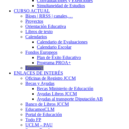
Convalidaciones y Exenciones
Simultaneidad de Estudios
CURSO ACTUAL
Blogs | RRSS | canales,…
Proyectos
Orientación Educativa
Libros de texto
Calendarios
Calendario de Evaluaciones
Calendario Escolar
Fondos Europeos
Plan de Éxito Educativo
Programa PROA+
Erasmus+
ENLACES DE INTERÉS
Oficinas de Registro JCCM
Becas y Ayudas
Becas Ministerio de Educación
Ayudas Libros JCCM
Ayudas al transporte Diputación AB
Banco de Libros JCCM
EducamosCLM
Portal de Educación
Todo FP
UCLM – PAU