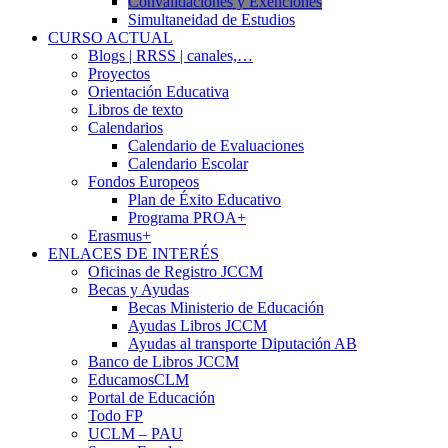
Convalidaciones y Exenciones
Simultaneidad de Estudios
CURSO ACTUAL
Blogs | RRSS | canales,…
Proyectos
Orientación Educativa
Libros de texto
Calendarios
Calendario de Evaluaciones
Calendario Escolar
Fondos Europeos
Plan de Éxito Educativo
Programa PROA+
Erasmus+
ENLACES DE INTERÉS
Oficinas de Registro JCCM
Becas y Ayudas
Becas Ministerio de Educación
Ayudas Libros JCCM
Ayudas al transporte Diputación AB
Banco de Libros JCCM
EducamosCLM
Portal de Educación
Todo FP
UCLM – PAU