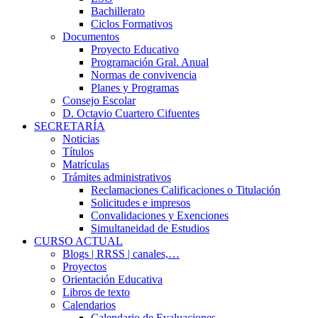
Bachillerato
Ciclos Formativos
Documentos
Proyecto Educativo
Programación Gral. Anual
Normas de convivencia
Planes y Programas
Consejo Escolar
D. Octavio Cuartero Cifuentes
SECRETARÍA
Noticias
Títulos
Matrículas
Trámites administrativos
Reclamaciones Calificaciones o Titulación
Solicitudes e impresos
Convalidaciones y Exenciones
Simultaneidad de Estudios
CURSO ACTUAL
Blogs | RRSS | canales,…
Proyectos
Orientación Educativa
Libros de texto
Calendarios
Calendario de Evaluaciones