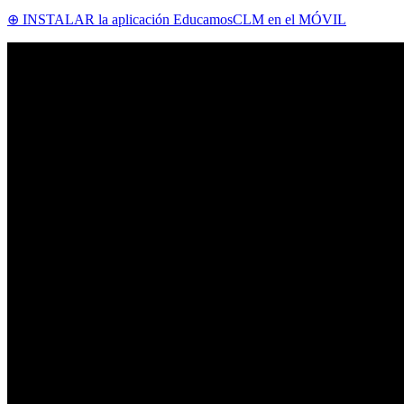
⊕ INSTALAR la aplicación EducamosCLM en el MÓVIL