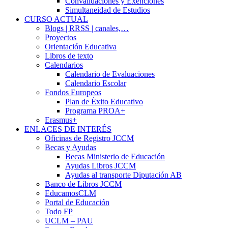
Convalidaciones y Exenciones
Simultaneidad de Estudios
CURSO ACTUAL
Blogs | RRSS | canales,…
Proyectos
Orientación Educativa
Libros de texto
Calendarios
Calendario de Evaluaciones
Calendario Escolar
Fondos Europeos
Plan de Éxito Educativo
Programa PROA+
Erasmus+
ENLACES DE INTERÉS
Oficinas de Registro JCCM
Becas y Ayudas
Becas Ministerio de Educación
Ayudas Libros JCCM
Ayudas al transporte Diputación AB
Banco de Libros JCCM
EducamosCLM
Portal de Educación
Todo FP
UCLM – PAU