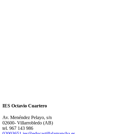
IES Octavio Cuartero
Av. Menéndez Pelayo, s/n
02600- Villarrobledo (AB)
tel. 967 143 986
02003651.ies@educastillalamancha.es