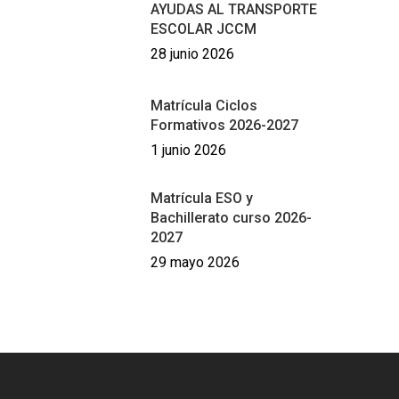
AYUDAS AL TRANSPORTE
Educación
Calendarios
EducamosCLM
Solicitudes e impre
ESCOLAR JCCM
Ayudas Libros JCC
Calendario de Evalu
Fondos Europeos
Portal de Educación
28 junio 2026
Convalidaciones y
Ayudas al transport
Calendario Escolar
Plan de Éxito Educat
Erasmus+
Exenciones
Todo FP
Diputación AB
Programa PROA+
Matrícula Ciclos
Simultaneidad de Es
UCLM – PAU
Formativos 2026-2027
Seguro Escolar
1 junio 2026
Matrícula ESO y
Bachillerato curso 2026-
2027
29 mayo 2026