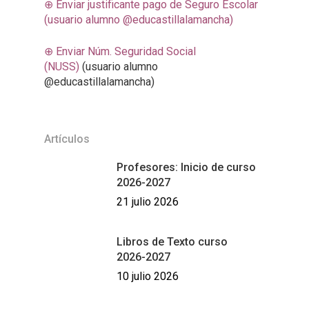
⊕ Enviar justificante pago de Seguro Escolar
(usuario alumno @educastillalamancha)
⊕ Enviar Núm. Seguridad Social
(NUSS)
(usuario alumno
@educastillalamancha)
INICIO
Artículos
CENTRO
Profesores: Inicio de curso
Nuestro Centro
SECRETARÍA
2026-2027
Oferta Educativa
Noticias
CURSO ACTUAL
21 julio 2026
ESO
Documentos
Títulos
Blogs | RRSS | canales
ENLACES DE INTERÉ
Bachillerato
Proyecto Educativo
Consejo Escolar
Libros de Texto curso
Matrículas
Proyectos
Oficinas de Registro 
2026-2027
CONTACTA
Ciclos Formativos
Programación Gral.
D. Octavio Cuartero Ci
Trámites administrativ
Orientación Educativa
10 julio 2026
Becas y Ayudas
Normas de conviven
Reclamaciones
Libros de texto
Becas Ministerio de
Banco de Libros JCCM
Calificaciones o Tit
Planes y Programas