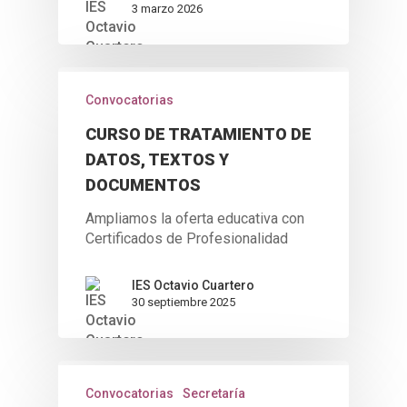
3 marzo 2026
Convocatorias
CURSO DE TRATAMIENTO DE
DATOS, TEXTOS Y
DOCUMENTOS
INICIO
Ampliamos la oferta educativa con
CENTRO
Certificados de Profesionalidad
Nuestro Centro
SECRETARÍA
IES Octavio Cuartero
Oferta Educativa
30 septiembre 2025
Noticias
CURSO ACTUAL
ESO
Documentos
Títulos
Blogs | RRSS | canales
ENLACES DE INTERÉ
Bachillerato
Proyecto Educativo
Consejo Escolar
Matrículas
Proyectos
Oficinas de Registro 
CONTACTA
Ciclos Formativos
Programación Gral.
D. Octavio Cuartero Ci
Convocatorias
Secretaría
Trámites administrativ