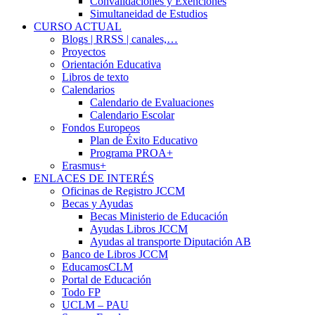
Convalidaciones y Exenciones
Simultaneidad de Estudios
CURSO ACTUAL
Blogs | RRSS | canales,…
Proyectos
Orientación Educativa
Libros de texto
Calendarios
Calendario de Evaluaciones
Calendario Escolar
Fondos Europeos
Plan de Éxito Educativo
Programa PROA+
Erasmus+
ENLACES DE INTERÉS
Oficinas de Registro JCCM
Becas y Ayudas
Becas Ministerio de Educación
Ayudas Libros JCCM
Ayudas al transporte Diputación AB
Banco de Libros JCCM
EducamosCLM
Portal de Educación
Todo FP
UCLM – PAU